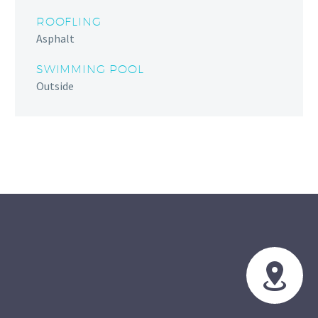
ROOFLING
Asphalt
SWIMMING POOL
Outside

