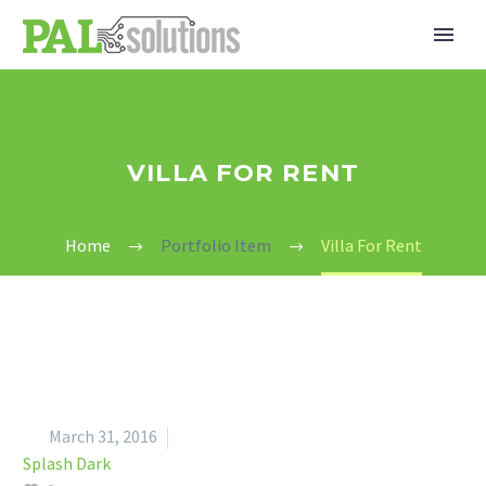
VILLA FOR RENT
Home
Portfolio Item
Villa For Rent


March 31, 2016
Splash Dark